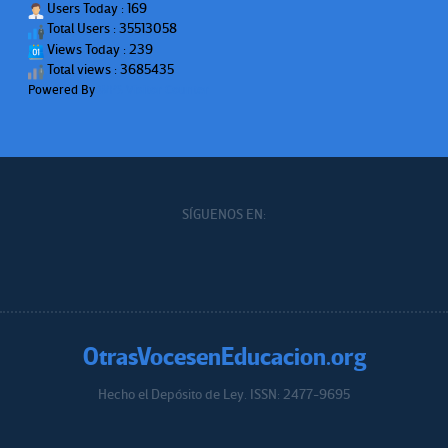
Users Today : 169
Total Users : 35513058
Views Today : 239
Total views : 3685435
Powered By
WPS Visitor Counter
SÍGUENOS EN:
OtrasVocesenEducacion.org
Hecho el Depósito de Ley. ISSN: 2477-9695
Educacion.org