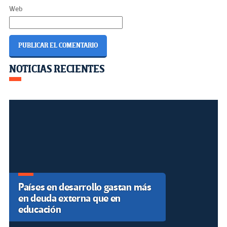
Web
Navegación
NOTICIAS RECIENTES
เดิมพัน ง่าย
de
entradas
Países en desarrollo gastan más
en deuda externa que en
educación