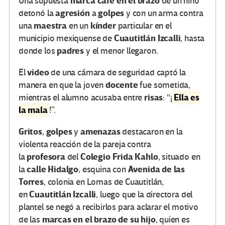
marca café en el brazo
Una supuesta
de un niño
agresión
golpes
detonó la
a
y con un arma contra
maestra
kínder
una
en un
particular en el
Cuautitlán Izcalli
municipio mexiquense de
, hasta
padres
donde los
y el menor llegaron.
video
El
de una cámara de seguridad captó la
docente
manera en que la joven
fue sometida,
risas
Ella es
mientras el alumno acusaba entre
: “¡
la mala
!”.
Gritos
golpes
amenazas
,
y
destacaron en la
violenta reacción de la pareja contra
profesora
Colegio Frida Kahlo
la
del
, situado en
calle Hidalgo
Avenida de las
la
, esquina con
Torres
, colonia en Lomas de Cuautitlán,
Cuautitlán Izcalli
en
, luego que la directora del
plantel se negó a recibirlos para aclarar el motivo
marcas en el brazo de su hijo
de las
, quien es