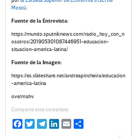
por
la Escuela Superior de Economía (HSE) de
Moscú
.
Fuente de la Entrevista:
https://mundo.sputniknews.com/radio_hoy_con_n
osotros/201905301087446951-educacion-
situacion-america-latina/
Fuente de la Imagen:
https://es.slideshare.net/andreapincheira/educacion
-america-latina
ove/mahv
Comparte este contenido:
Fa
T
Te
Li
E
C
ce
wi
le
n
m
o