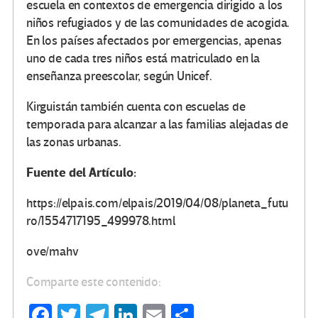
escuela en contextos de emergencia dirigido a los
niños refugiados y de las comunidades de acogida.
En los países afectados por emergencias, apenas
uno de cada tres niños está matriculado en la
enseñanza preescolar, según Unicef.
Kirguistán también cuenta con escuelas de
temporada para alcanzar a las familias alejadas de
las zonas urbanas.
Fuente del Artículo:
https://elpais.com/elpais/2019/04/08/planeta_futu
ro/1554717195_499978.html
ove/mahv
Comparte este contenido:
Fa
T
Te
Li
E
C