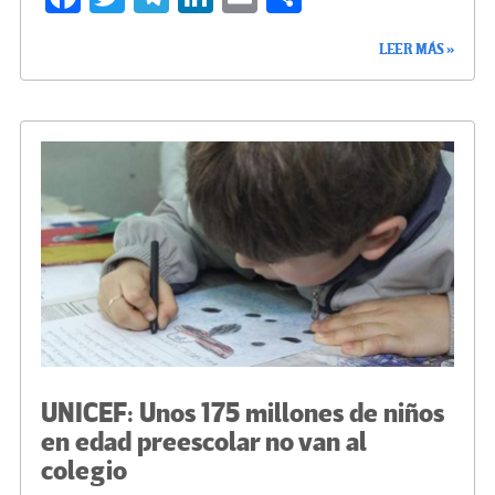
ce
wi
le
n
m
o
LEER MÁS »
b
tt
gr
ke
ail
m
o
er
a
dI
p
o
m
n
ar
k
tir
UNICEF: Unos 175 millones de niños
en edad preescolar no van al
colegio