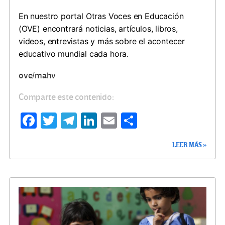
En nuestro portal Otras Voces en Educación
(OVE) encontrará noticias, artículos, libros,
videos, entrevistas y más sobre el acontecer
educativo mundial cada hora.
ove/mahv
Comparte este contenido:
Fa
T
Te
Li
E
C
ce
wi
le
n
m
o
LEER MÁS »
b
tt
gr
ke
ail
m
o
er
a
dI
p
o
m
n
ar
k
tir