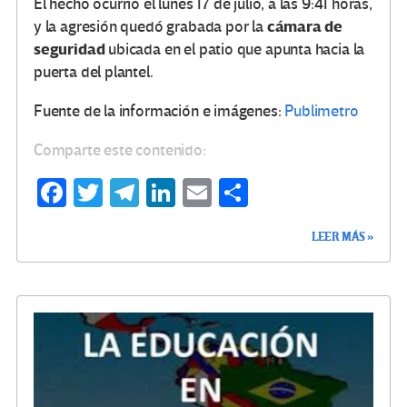
El hecho ocurrió el lunes 17 de julio, a las 9:41 horas,
cámara de
y la agresión quedó grabada por la
seguridad
ubicada en el patio que apunta hacia la
puerta del plantel.
Fuente de la información e imágenes:
Publimetro
Comparte este contenido:
Fa
T
Te
Li
E
C
ce
wi
le
n
m
o
LEER MÁS »
b
tt
gr
ke
ail
m
o
er
a
dI
p
o
m
n
ar
k
tir