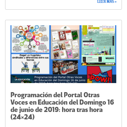
LEER MÁS »
b
tt
gr
ke
ail
m
o
er
a
dI
p
o
m
n
ar
k
tir
Programación del Portal Otras
Voces en Educación del Domingo 16
de junio de 2019: hora tras hora
(24×24)