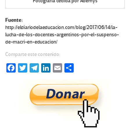
Fotografía cedida por Ademys
Fuente:
http://eldiariodelaeducacion.com/blog/2017/06/14/la-
lucha-de-los-docentes-argentinos-por-el-suspenso-
de-macri-en-educacion/
Comparte este contenido:
Fa
T
Te
Li
E
C
ce
wi
le
n
m
o
b
tt
gr
ke
ail
m
o
er
a
dI
p
o
m
n
ar
k
tir