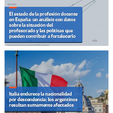
El estado de la profesión docente
en España: un análisis con datos
sobre la situación del
profesorado y las políticas que
pueden contribuir a fortalecerlo
Italia endurece la nacionalidad
por descendencia; los argentinos
resultan sumamente afectados