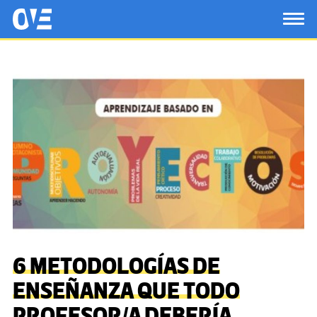
Saltar al contenido principal
OtrasVocesenEducacion.org
TOG
6 METODOLOGÍAS DE
ENSEÑANZA QUE TODO
PROFESOR/A DEBERÍA