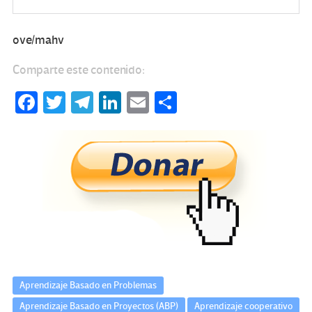
ove/mahv
Comparte este contenido:
Fa
T
Te
Li
E
C
ce
wi
le
n
m
o
b
tt
gr
ke
ail
m
o
er
a
dI
p
o
m
n
ar
k
tir
Aprendizaje Basado en Problemas
Aprendizaje Basado en Proyectos (ABP)
Aprendizaje cooperativo