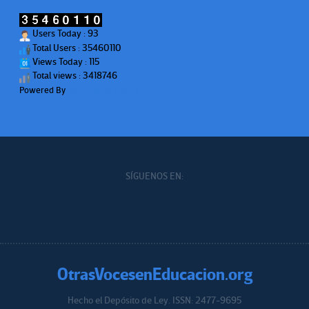
Users Today : 93
Total Users : 35460110
Views Today : 115
Total views : 3418746
Powered By
WPS Visitor Counter
SÍGUENOS EN:
OtrasVocesenEducacion.org
Hecho el Depósito de Ley. ISSN: 2477-9695