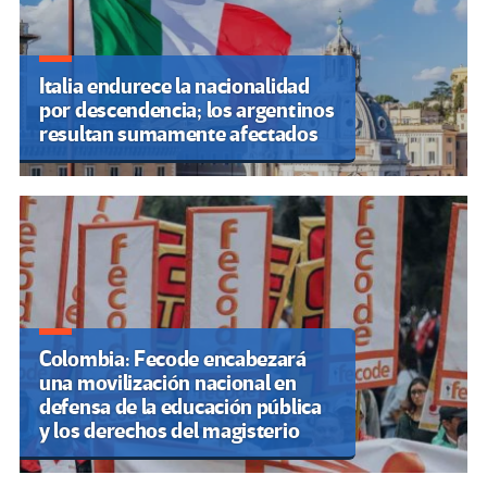
Italia endurece la nacionalidad
por descendencia; los argentinos
resultan sumamente afectados
Colombia: Fecode encabezará
una movilización nacional en
defensa de la educación pública
y los derechos del magisterio