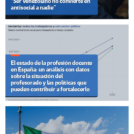
“Ser venezolano no convierte en
antisocial a nadie”
El estado de la profesión docente
en España: un análisis con datos
sobre la situación del
profesorado y las políticas que
pueden contribuir a fortalecerlo