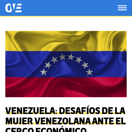
Saltar al contenido principal
OtrasVocesenEducacion.org
TOG
VENEZUELA: DESAFÍOS DE LA
MUJER VENEZOLANA ANTE EL
CERCO ECONÓMICO