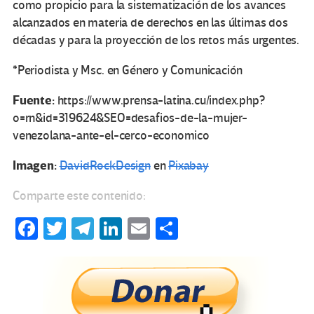
como propicio para la sistematización de los avances
alcanzados en materia de derechos en las últimas dos
décadas y para la proyección de los retos más urgentes.
*Periodista y Msc. en Género y Comunicación
Fuente:
https://www.prensa-latina.cu/index.php?
o=rn&id=319624&SEO=desafios-de-la-mujer-
venezolana-ante-el-cerco-economico
Imagen:
DavidRockDesign
en
Pixabay
Comparte este contenido:
Fa
T
Te
Li
E
C
ce
wi
le
n
m
o
b
tt
gr
ke
ail
m
o
er
a
dI
p