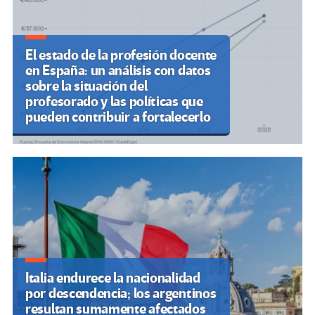
El estado de la profesión docente
en España: un análisis con datos
sobre la situación del
profesorado y las políticas que
pueden contribuir a fortalecerlo
Italia endurece la nacionalidad
por descendencia; los argentinos
resultan sumamente afectados