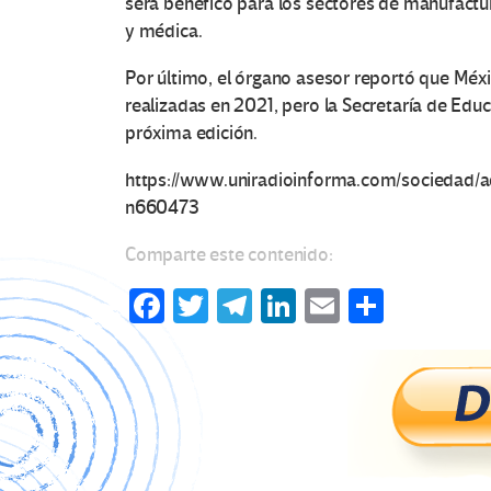
será benéfico para los sectores de manufactura
y médica.
Por último, el órgano asesor reportó que Méxi
realizadas en 2021, pero la Secretaría de Educa
próxima edición.
https://www.uniradioinforma.com/sociedad/ad
n660473
Comparte este contenido:
Fa
T
Te
Li
E
C
ce
wi
le
n
m
o
b
tt
gr
ke
ail
m
o
er
a
dI
p
o
m
n
ar
k
tir