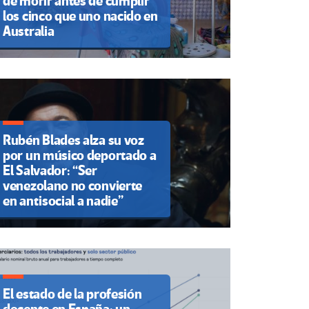
de morir antes de cumplir
los cinco que uno nacido en
Australia
Rubén Blades alza su voz
por un músico deportado a
El Salvador: “Ser
venezolano no convierte
en antisocial a nadie”
El estado de la profesión