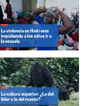
La violencia en Haití está
impidiendo a los niños ir a
la escuela
La cultura superior: ¿La del
líder o la del matón?