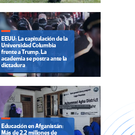
EEUU: La capitulación de la
Universidad Columbia
frente a Trump. La
academia se postra ante la
dictadura
Educación en Afganistán:
Más de 2.2 millones de