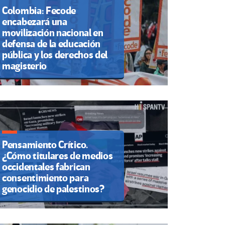
Colombia: Fecode
encabezará una
movilización nacional en
defensa de la educación
pública y los derechos del
magisterio
Pensamiento Crítico.
¿Cómo titulares de medios
occidentales fabrican
consentimiento para
genocidio de palestinos?