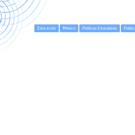
Educación
México
Políticas Educativas
Políti
Navegación
de
entradas