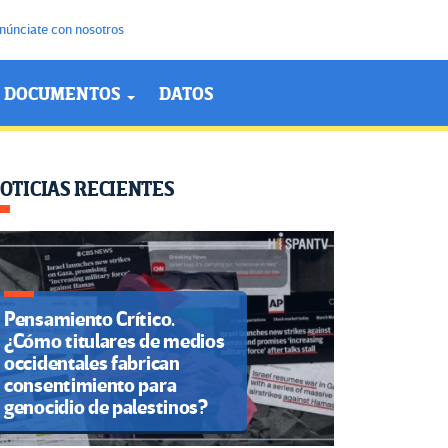
núnciate con nosotros
DOCUMENTOS
DATOS
OTICIAS RECIENTES
Pensamiento Crítico.
¿Cómo titulares de medios
occidentales fabrican
consentimiento para
genocidio de palestinos?