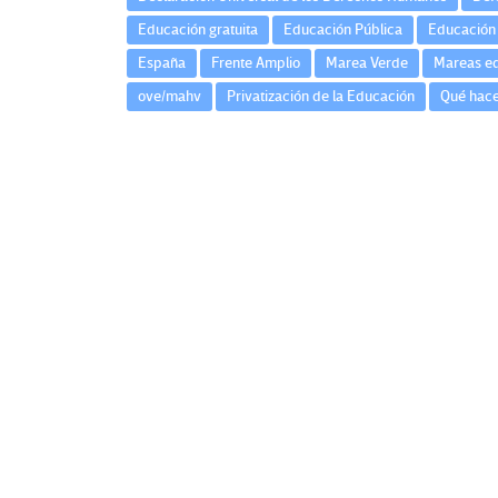
Educación gratuita
Educación Pública
Educación 
España
Frente Amplio
Marea Verde
Mareas ed
ove/mahv
Privatización de la Educación
Qué hace
Navegación
de
entradas