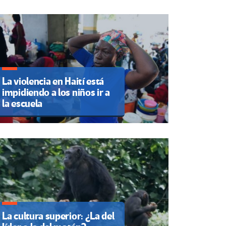
La violencia en Haití está
impidiendo a los niños ir a
la escuela
La cultura superior: ¿La del