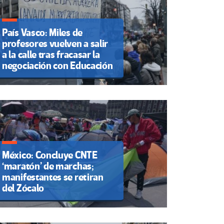
País Vasco: Miles de
profesores vuelven a salir
a la calle tras fracasar la
negociación con Educación
México: Concluye CNTE
‘maratón’ de marchas;
manifestantes se retiran
del Zócalo