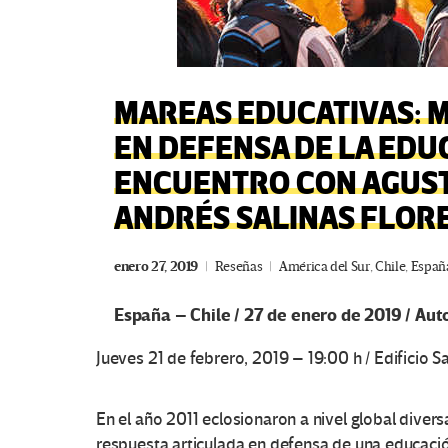
MAREAS EDUCATIVAS: 
EN DEFENSA DE LA EDU
ENCUENTRO CON AGUST
ANDRÉS SALINAS FLOR
enero 27, 2019
Reseñas
América del Sur
,
Chile
,
Españ
España – Chile / 27 de enero de 2019 / Aut
Jueves 21 de febrero, 2019 – 19:00 h / Edificio Sa
En el año 2011 eclosionaron a nivel global diver
respuesta articulada en defensa de una educació