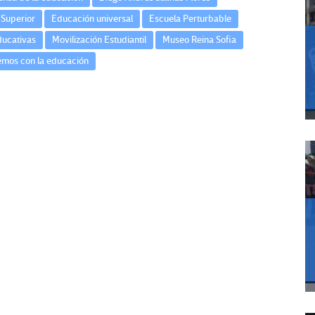
Superior
Educación universal
Escuela Perturbable
ucativas
Movilización Estudiantil
Museo Reina Sofia
mos con la educación