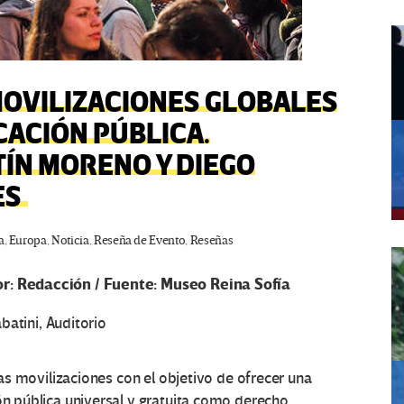
MOVILIZACIONES GLOBALES
CACIÓN PÚBLICA.
ÍN MORENO Y DIEGO
ES
a
,
Europa
,
Noticia
,
Reseña de Evento
,
Reseñas
or: Redacción / Fuente: Museo Reina Sofía
batini, Auditorio
sas movilizaciones con el objetivo de ofrecer una
n pública universal y gratuita como derecho