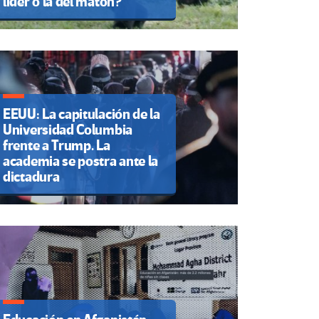
líder o la del matón?
EEUU: La capitulación de la
Universidad Columbia
frente a Trump. La
academia se postra ante la
dictadura