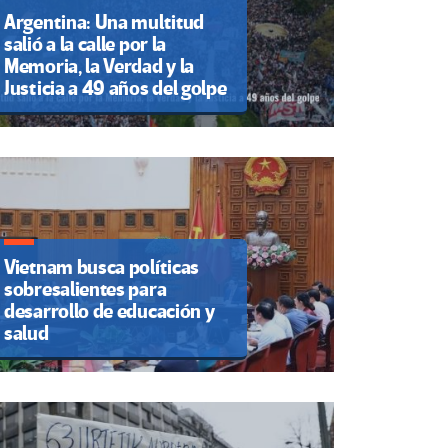
Argentina: Una multitud
salió a la calle por la
Memoria, la Verdad y la
Justicia a 49 años del golpe
Vietnam busca políticas
sobresalientes para
desarrollo de educación y
salud