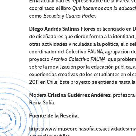
En la actualidad es representante de la Marea V
coordinado el libro
Qué hacemos con la educac
como
Escuela
y
Cuarto Poder
.
Diego Andrés Salinas Flores
es licenciado en D
de diseñadores que dieron forma a la identidad g
otras actividades vinculadas a la política, el dis
coordinador del Colectivo FAUNA, agrupación de 
proyecto
Archivo Colectivo FAUNA
, que problema
sobre la movilización por la educación pública, a
experiencias creativas de los estudiantes en el 
2011 en Chile. Este proyecto se extiende hasta la
Cristina Gutiérrez Andérez
Modera
, profesor
Reina Sofía.
Fuente de la Reseña.
https://www.museoreinasofia.es/actividades/m