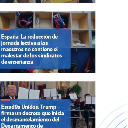
España: La reducción de
jornada lectiva a los
maestros no contiene el
malestar de los sindicatos
de enseñanza
Estad9s Unidos: Trump
firma un decreto que inicia
el desmantelamiento del
Departamento de