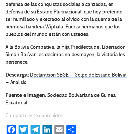
defensa de las conquistas sociales alcanzadas, en
defensa de su Estado Plurinacional, que hoy pretende
ser humillado y execrado al olvido con la quema de la
hermosa bandera Wiphala. Fuerza hermanos que los
pueblos del mundo están con ustedes.
A la Bolivia Combativa, la Hija Predilecta del Libertador
Simón Bolívar, les decimos no desmayen, la victoria les
pertenece.
Descarga:
Declaracion SBGE – Golpe de Estado Bolivia
– Analisis
Fuente e Imagen:
Sociedad Bolivariana de Guinea
Ecuatorial
Comparte este contenido:
Fa
T
Te
Li
E
C