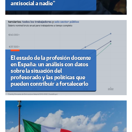
antisocial a nadie”
El estado de la profesión docente
en España: un análisis con datos
sobre la situación del
profesorado y las políticas que
pueden contribuir a fortalecerlo