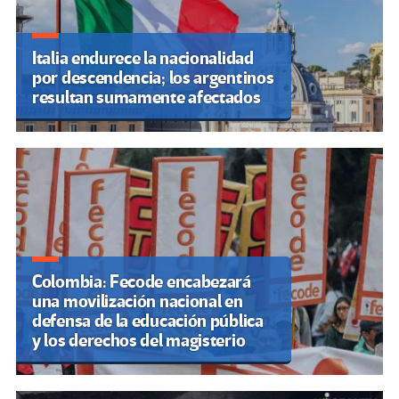
Italia endurece la nacionalidad
por descendencia; los argentinos
resultan sumamente afectados
Colombia: Fecode encabezará
una movilización nacional en
defensa de la educación pública
y los derechos del magisterio