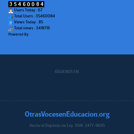
Users Today : 67
Total Users : 35460084
Views Today : 85
Total views : 3418716
Powered By
WPS Visitor Counter
SÍGUENOS EN:
OtrasVocesenEducacion.org
Hecho el Depósito de Ley. ISSN: 2477-9695
Educacion.org