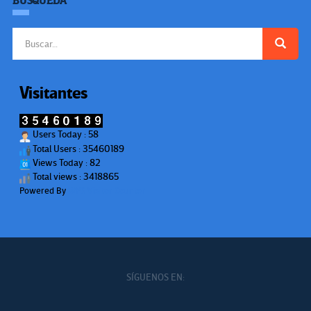
BÚSQUEDA
Buscar:
Visitantes
Users Today : 58
Total Users : 35460189
Views Today : 82
Total views : 3418865
Powered By
WPS Visitor Counter
SÍGUENOS EN: