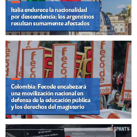
Italia endurece la nacionalidad
por descendencia; los argentinos
resultan sumamente afectados
Colombia: Fecode encabezará
una movilización nacional en
defensa de la educación pública
y los derechos del magisterio