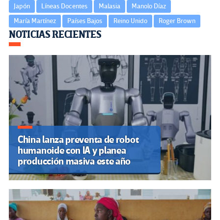
Japón
Líneas Docentes
Malasia
Manolo Díaz
María Martínez
Países Bajos
Reino Unido
Roger Brown
Navegación
NOTICIAS RECIENTES
de
entradas
China lanza preventa de robot
humanoide con IA y planea
producción masiva este año