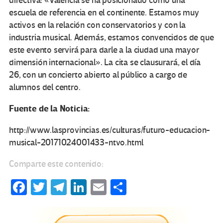
directiva: «Valencia se ha posicionado como una
escuela de referencia en el continente. Estamos muy
activos en la relación con conservatorios y con la
industria musical. Además, estamos convencidos de que
este evento servirá para darle a la ciudad una mayor
dimensión internacional». La cita se clausurará, el día
26, con un concierto abierto al público a cargo de
alumnos del centro.
Fuente de la Noticia:
http://www.lasprovincias.es/culturas/futuro-educacion-
musical-20171024001433-ntvo.html
Comparte este contenido:
Fa
T
Te
Li
E
C
ce
wi
le
n
m
o
b
tt
gr
ke
ail
m